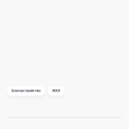
Улица Зарайская
Улица Шумкина
Варшавское шоссе
Воробьевы горы
Благоустройство
ЖКХ