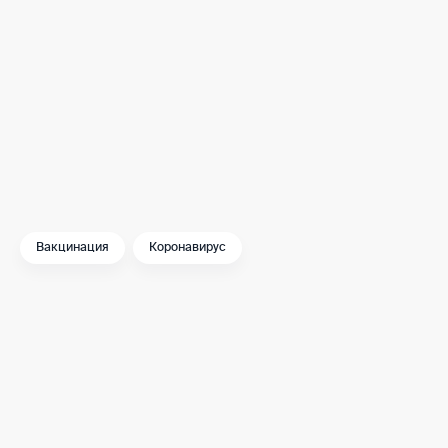
вам желаю.
Ваш мэр
Сергей Собянин
Вакцинация
Коронавирус