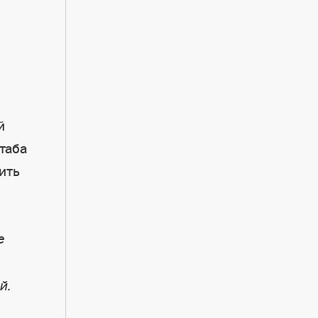
й
таба
ить
е
й.