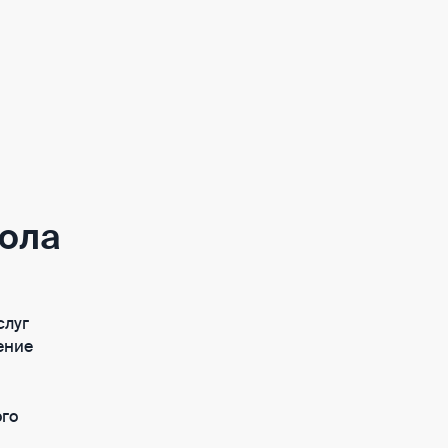
ола
слуг
чение
ого