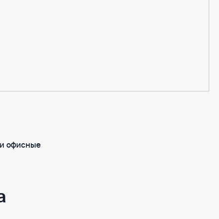
 и офисные
а