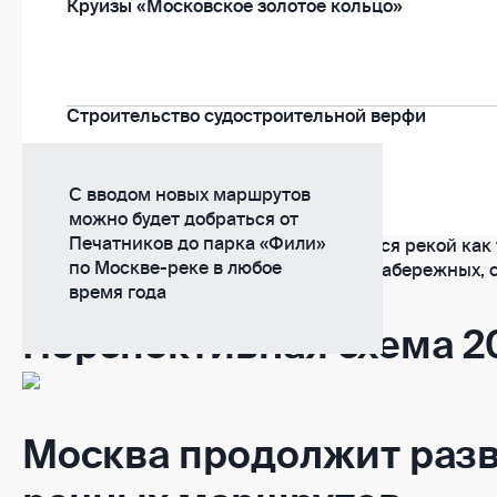
Круизы «Московское золотое кольцо»
Строительство судостроительной верфи
С вводом новых маршрутов
можно будет добраться от
Печатников до парка «Фили»
24 тыс. человек в сутки будут пользоваться рекой ка
по Москве-реке в любое
Для > 150 тыс. человек, живущих вдоль набережных, 
время года
всего московского флота на электросуда
Перспективная схема 2
Москва продолжит разв