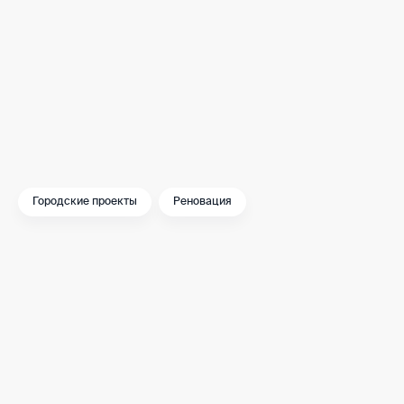
Реновация не просто меняет внешний облик рай
каждый житель может найти всё необходимое 
от дома.
Городские проекты
Реновация