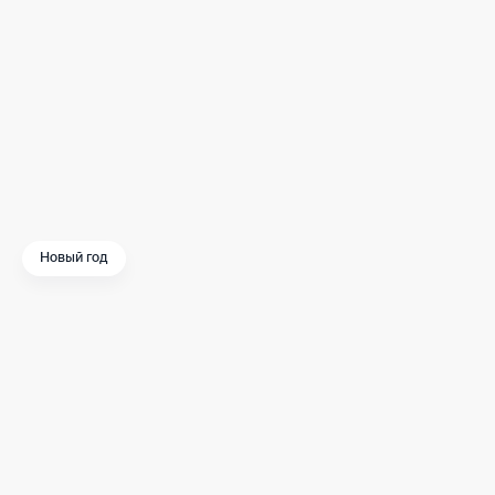
Больше фотографий новогодней Москвы можн
Новый год