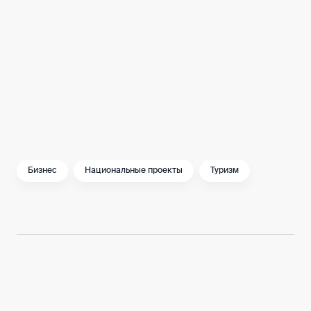
уникальную программу, а москвичам сервис
поможет по-новому взглянуть на родной
город.
Обязательно заходите в раздел и
сохраняйте его в избранное – он точно
пригодится в течение летнего сезона!
Бизнес
Национальные проекты
Туризм