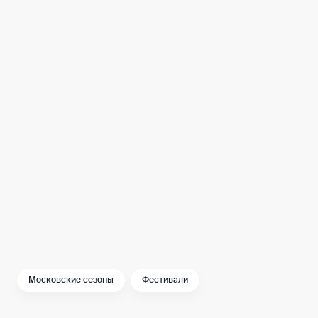
Москва»
7.
«Золотая
с 21 сентября
осень»
по 7 октября
2018
8.
«День
4 ноября 2018
народного
единства»
9.
«Путешествие
с 21 декабря 2018
в Рождество»
по 13 января
2019
Московские сезоны
Фестивали