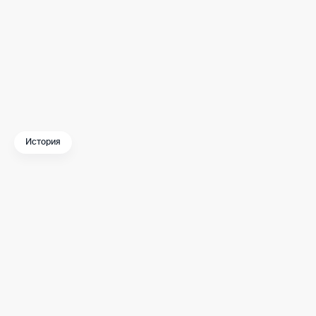
пересечении улицы Сретенка и Пушкарева пере
В Новой Москве продолжаются раскопки на те
А значит – нас ждут новые интересные находки.
История