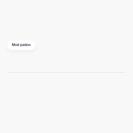
Елизавета Я., 11 лет, Ростокинский акведук
Анастасия П., 13 лет, Страж Кусковского парка в Вешняках
Мой район