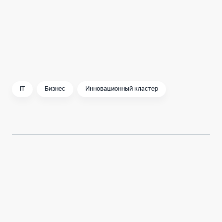
цифровой трансформации условия для
реализации своих замыслов и проектов на
благо столицы и страны в целом.
IT
Бизнес
Инновационный кластер