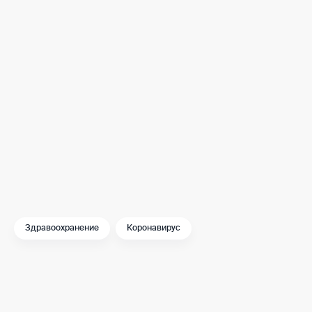
Принятые сегодня решения позволят сдержива
Большинство москвичей с пониманием и отве
меры. И я им за это благодарен. Тем самым они
коронавирусом.
Указ Мэра Москвы «
О внесении изменений в Ука
Здравоохранение
Коронавирус