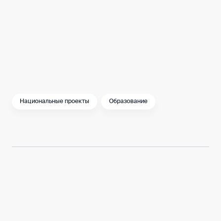
Уверен, в новом году московских читателей
ждет не меньше ярких библиотечных
событий и множество хороших книг.
Национальные проекты
Образование