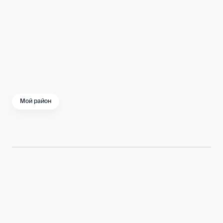
Ваши предложения в программу можно
оставить
здесь
, либо передать через своего
депутата Московской городской Думы.
Мой район