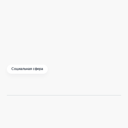
Молодость – прекрасная пора, время
мечтать, любить, созидать. И для
реализации личных и профессиональных
планов нет лучшего места на Земле, чем
наша любимая Москва.
Социальная сфера