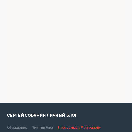
эстакаду, обустроили подземные
переходы для удобства и безопасности
жителей, а также установили
светофоры. Благодаря этому на
Щелковском шоссе улучшилась
дорожно-транспортная ситуация на
магистрали и прилегающих улицах,
увеличилась пропускная способность.
СЕРГЕЙ СОБЯНИН
ЛИЧНЫЙ БЛОГ
Обращение
Личный блог
Программа «Мой район»