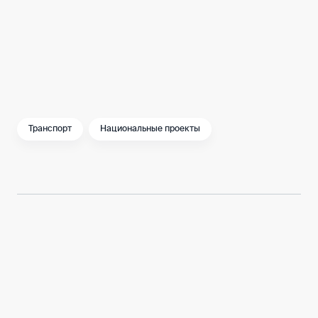
Бесшумные, экологичные, надежные
электробусы идеально подходят для такого
динамичного мегаполиса, как Москва.
Поэтому количество электробусных
маршрутов будет только расти.
Транспорт
Национальные проекты