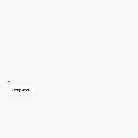
видами современной Москвы вы можете
написать несколько добрых слов вашим
родственникам, друзьям и просто
знакомым.
Ваши открытки будут опубликованы на
сайте, и Вы сможете отправить их адресатам
с помощью социальных сетей.
0
Открытки