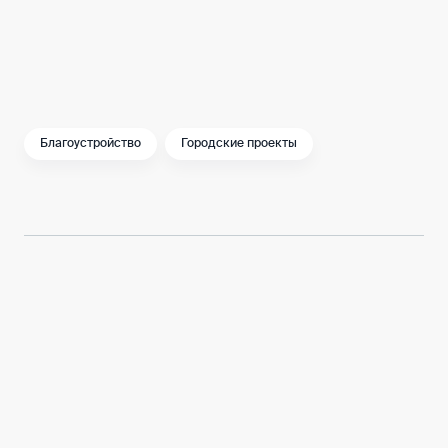
организуем дорожки для неспешных
прогулок и велодорожку.
Благоустройство
Городские проекты