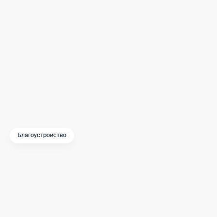
Ремонт и реставрацию в пяти корпусах Дворца
территории и реконструкцию пруда планируем з
В результате многопрофильный комплекс стане
дополнительного образования, науки, искусства
общественное пространство на Воробьевых го
уголком.
Благоустройство